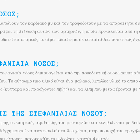
ΌΣΟΣ;
ιματώνουν τον καρδιακό μυ και τον τροφοδοτούν με τα απαραίτητα συ
γράψει τη στένωση αυτών των αρτηριών, η οποία προκαλείται από τη
φοδοτείται επαρκώς με αίμα –ιδιαίτερα σε καταστάσεις που αυτός έχε
ΦΑΝΙΑΊΑ ΝΌΣΟΣ;
τεφανιαία νόσος δημιουργείται από την προοδευτική συσσώρευση αθη
ου. Το αθηρωματικό υλικό είναι ένα μαλακό, λιπώδες υλικό το οποί
ς (κύτταρα και παράγοντες πήξης) και τα λίπη που μεταφέρονται με
ΙΣ ΤΗΣ ΣΤΕΦΑΝΙΑΊΑΣ ΝΌΣΟΥ;
η της ανεπαρκούς αιμάτωσης του μυοκαρδίου και εκδηλώνεται με δυσ
ηθάγχη μπορεί να αντανακλά στα δυο χέρια, στην περιοχή του τραχήλ
ναι έντονος, παρουσιάζονται ιδρώτας, ναυτία ή εμετός.