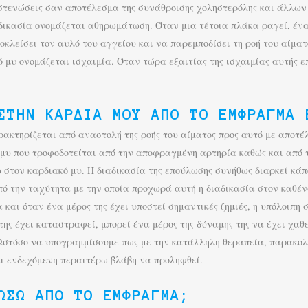
τενώσεις σαν αποτέλεσμα της συνάθροισης χοληστερόλης και άλλων 
δικασία ονομάζεται αθηρωμάτωση. Όταν μια τέτοια πλάκα ραγεί, ένα
ποκλείσει τον αυλό του αγγείου και να παρεμποδίσει τη ροή του αίμα
ό μυ ονομάζεται ισχαιμία. Όταν τώρα εξαιτίας της ισχαιμίας αυτής 
ΣΤΗΝ ΚΑΡΔΙΆ ΜΟΥ ΑΠΌ ΤΟ ΈΜΦΡΑΓΜΑ 
κτηρίζεται από αναστολή της ροής του αίματος προς αυτό με αποτέλε
 μυ που τροφοδοτείται από την αποφραγμένη αρτηρία καθώς και από τ
στον καρδιακό μυ. Η διαδικασία της επούλωσης συνήθως διαρκεί κάπο
από την ταχύτητα με την οποία προχωρά αυτή η διαδικασία στον καθέν
και όταν ένα μέρος της έχει υποστεί σημαντικές ζημιές, η υπόλοιπη 
ς έχει καταστραφεί, μπορεί ένα μέρος της δύναμης της να έχει χαθ
 Ωστόσο να υπογραμμίσουμε πως με την κατάλληλη θεραπεία, παρακο
αι ενδεχόμενη περαιτέρω βλάβη να προληφθεί.
ΏΣΩ ΑΠΌ ΤΟ ΈΜΦΡΑΓΜΑ;