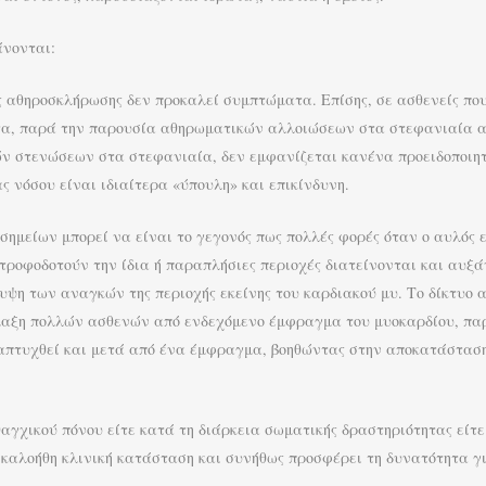
άνονται:
ης αθηροσκλήρωσης δεν προκαλεί συμπτώματα. Επίσης, σε ασθενείς π
α, παρά την παρουσία αθηρωματικών αλλοιώσεων στα στεφανιαία αγγ
ν στενώσεων στα στεφανιαία, δεν εμφανίζεται κανένα προειδοποιητ
ς νόσου είναι ιδιαίτερα «ύπουλη» και επικίνδυνη.
 σημείων μπορεί να είναι το γεγονός πως πολλές φορές όταν ο αυλός
 τροφοδοτούν την ίδια ή παραπλήσιες περιοχές διατείνονται και αυξά
ψη των αναγκών της περιοχής εκείνης του καρδιακού μυ. Το δίκτυο 
λαξη πολλών ασθενών από ενδεχόμενο έμφραγμα του μυοκαρδίου, πα
απτυχθεί και μετά από ένα έμφραγμα, βοηθώντας στην αποκατάσταση
αγχικού πόνου είτε κατά τη διάρκεια σωματικής δραστηριότητας είτε 
 καλοήθη κλινική κατάσταση και συνήθως προσφέρει τη δυνατότητα γι