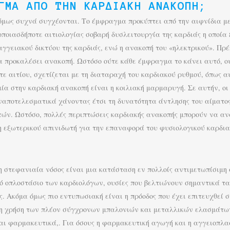
ΓΜΑ ΑΠΌ ΤΗΝ ΚΑΡΔΙΑΚΉ ΑΝΑΚΟΠΉ;
ς όμως συχνά συγχέονται. Το έμφραγμα προκύπτει από την αιφνίδια με
ποιασδήποτε αιτιολογίας σοβαρή δυσλειτουργία της καρδιάς η οποία 
γγειακού δικτύου της καρδιάς, ενώ η ανακοπή του «ηλεκτρικού». Πρέ
α προκαλέσει ανακοπή. Ωστόσο ούτε κάθε έμφραγμα το κάνει αυτό, ο
ε αιτίου, σχετίζεται με τη διαταραχή του καρδιακού ρυθμού, όπως 
α στην καρδιακή ανακοπή είναι η κοιλιακή μαρμαρυγή. Σε αυτήν, οι
ναποτελεσματικά χάνοντας έτσι τη δυνατότητα άντλησης του αίματο
πτών. Ωστόσο, πολλές περιπτώσεις καρδιακής ανακοπής μπορούν να α
 εξωτερικού απινιδωτή για την επαναφορά του φυσιολογικού καρδια
 η στεφανιαία νόσος είναι μια κατάσταση εν πολλοίς αντιμετωπίσιμη
κό οπλοστάσιο των καρδιολόγων, ουσίες που βελτιώνουν σημαντικά 
. Ακόμα όμως πιο εντυπωσιακή είναι η πρόοδος που έχει επιτευχθεί σ
 χρήση των πλέον σύγχρονων μπαλονιών και μεταλλικών ελασμάτων (
ι φαρμακευτικά,. Για όσους η φαρμακευτική αγωγή και η αγγειοπλαστ