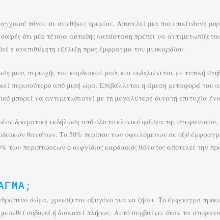
αγχικού πόνου σε συνθήκες ηρεμίας. Αποτελεί μια πιο επικίνδυνη μορ
σαφές ότι μία τέτοια ασταθής κατάσταση πρέπει να αντιμετωπίζεται
εί η ανεπιθύμητη εξέλιξη προς έμφραγμα του μυοκαρδίου.
ωση μιας περιοχής του καρδιακού μυός και εκδηλώνεται με τυπική στη
κεί περισσότερο από μισή ώρα. Επιβάλλεται η άμεση μεταφορά του ασ
ικό μπορεί να αντιμετωπιστεί με τη μεγαλύτερη δυνατή επιτυχία ένα
πλέον δραματική εκδήλωση από όλο το κλινικό φάσμα της στεφανιαίας 
αρδιακών θανάτων. Το 50% περίπου των οφειλόμενων σε οξύ έμφραγ
 25% των περιπτώσεων ο αιφνίδιος καρδιακός θάνατος αποτελεί την π
ΑΓΜΑ;
νθρώπινο σώμα, χρειάζεται οξυγόνο για να ζήσει. Το έμφραγμα προκύπ
 μειωθεί σοβαρά ή διακοπεί πλήρως. Αυτό συμβαίνει όταν τα στεφανι