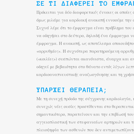
ΣΕ ΤΙ ΔΙΑΦΈΡΕΙ ΤΟ ΈΜΦΡΑ
Πρόκειται για δύο διαφορετικές έννοιες οι οποίε
όμως μιλάμε για καρδιακή ανακοπή εννοούμε την ο
Συχνά λέμε ότι το έμφραγμα είναι πρόβλημα του α
να οδηγήσει στο δεύτερο, δηλαδή ένα έμφραγμα ν
έμφραγμα. Η ανακοπή, ως αποτέλεσμα οποιουδήποτ
«αρρυθμίες». Η συχνότερα παρατηρούμενη αρρυθμί
(«κοιλίες») συσπώνται ακανόνιστα, άναρχα και α
οδηγεί με βεβαιότητα στο θάνατο εντός λίγων λε
καρδιοαναπνευστικής αναζωογόνησης και τη χρήση
ΥΠΆΡΧΕΙ ΘΕΡΑΠΕΊΑ;
Με τη συνεχή πρόοδο της σύγχρονης καρδιολογία,
συνεχώς νέες ουσίες προστίθενται στο θεραπευτι
σημαντικότερο, παρατείνουν και την επιβίωσή τους
αγγειοπλαστική των στεφανιαίων αρτηριών και τη
πλειοψηφία των ασθενών που δεν αντιμετωπίζοντα