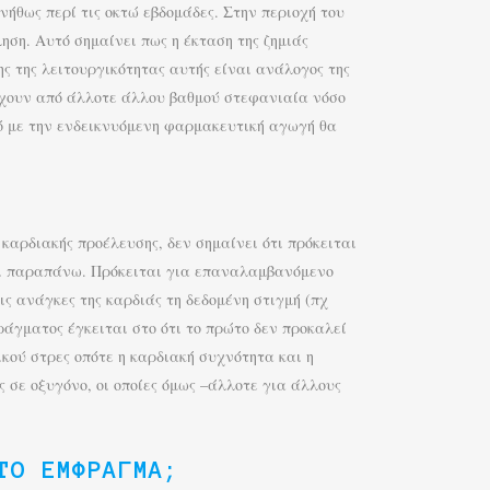
ήθως περί τις οκτώ εβδομάδες. Στην περιοχή του
ηση. Αυτό σημαίνει πως η έκταση της ζημιάς
ς της λειτουργικότητας αυτής είναι ανάλογος της
άσχουν από άλλοτε άλλου βαθμού στεφανιαία νόσο
μό με την ενδεικνυόμενη φαρμακευτική αγωγή θα
καρδιακής προέλευσης, δεν σημαίνει ότι πρόκειται
 και παραπάνω. Πρόκειται για επαναλαμβανόμενο
ις ανάγκες της καρδιάς τη δεδομένη στιγμή (πχ
άγματος έγκειται στο ότι το πρώτο δεν προκαλεί
κού στρες οπότε η καρδιακή συχνότητα και η
 σε οξυγόνο, οι οποίες όμως –άλλοτε για άλλους
ΤΟ ΈΜΦΡΑΓΜΑ;