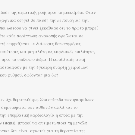
ίωση της αιματικής ροής προς το μυοκάρδιο. Όταν
ξαφνικά οδηγεί σε παύση της λειτουργίας της.
πει ωστόσο να γίνει ξεκάθαρο ότι το πρώτο μπορεί
ύτε κάθε περίπτωση ανακοπής οφείλεται σε
αυτή εκφράζεται με διάφορες θανατηφόρες
 απώτερες και μεγαλύτερες καρδιακές κοιλότητες
ς προς το υπόλοιπο σώμα. Η κατάσταση αυτή
ναστραφούν με την έγκαιρη έναρξη χειρισμών
κού ρυθμού, σώζοντας μια ζωή.
 αν όχι θεραπεύσιμη. Στο επίπεδο των φαρμάκων
τα συμπτώματα των ασθενών αλλά και το
την επεμβατική καρδιολογία η οποία με την
stents), μπορεί να αντιμετωπίσει τη μεγάλη
ική δεν είναι αρκετές για τη θεραπεία της