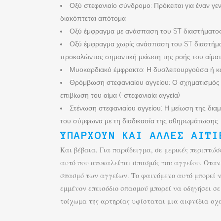
Οξύ στεφανιαίο σύνδρομο: Πρόκειται για έναν γε
διακόπτεται απότομα
Οξύ έμφραγμα με ανάσπαση του ST διαστήματος 
Οξύ έμφραγμα χωρίς ανάσπαση του ST διαστήματ
προκαλώντας σημαντική μείωση της ροής του αίματ
Μυοκαρδιακό έμφρακτο: Η δυσλειτουργούσα ή κ
Θρόμβωση στεφανιαίου αγγείου: Ο σχηματισμός θ
επιβίωση του αίμα (=στεφανιαία αγγεία)
Στένωση στεφανιαίου αγγείου: Η μείωση της δι
του σύμφωνα με τη διαδικασία της αθηρωμάτωσης. 
ΥΠΆΡΧΟΥΝ ΚΑΙ ΆΛΛΕΣ ΑΙΤΊ
Και βέβαια. Για παράδειγμα, σε μερικές περιπτώσ
αυτό που αποκαλείται σπασμός του αγγείου. Όταν 
σπασμό των αγγείων. Το φαινόμενο αυτό μπορεί ν
εμμένον επεισόδιο σπασμού μπορεί να οδηγήσει σε
τοίχωμα της αρτηρίας υφίσταται μια αιφνίδια σχ