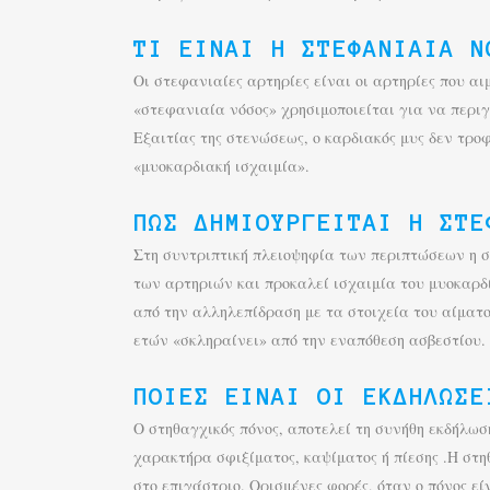
ΤΙ ΕΊΝΑΙ Η ΣΤΕΦΑΝΙΑΊΑ Ν
Οι στεφανιαίες αρτηρίες είναι οι αρτηρίες που α
«στεφανιαία νόσος» χρησιμοποιείται για να περι
Εξαιτίας της στενώσεως, ο καρδιακός μυς δεν τρο
«μυοκαρδιακή ισχαιμία».
ΠΏΣ ΔΗΜΙΟΥΡΓΕΊΤΑΙ Η ΣΤΕ
Στη συντριπτική πλειοψηφία των περιπτώσεων η σ
των αρτηριών και προκαλεί ισχαιμία του μυοκαρδί
από την αλληλεπίδραση με τα στοιχεία του αίματο
ετών «σκληραίνει» από την εναπόθεση ασβεστίου.
ΠΟΙΕΣ ΕΊΝΑΙ ΟΙ ΕΚΔΗΛΏΣΕ
Ο στηθαγχικός πόνος, αποτελεί τη συνήθη εκδήλωσ
χαρακτήρα σφιξίματος, καψίματος ή πίεσης .Η στ
στο επιγάστριο. Ορισμένες φορές, όταν ο πόνος εί