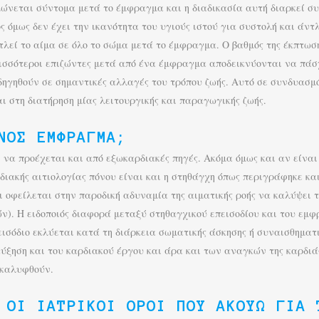
ώνεται σύντομα μετά το έμφραγμα και η διαδικασία αυτή διαρκεί συν
 όμως δεν έχει την ικανότητα του υγιούς ιστού για συστολή και άντλ
τλεί το αίμα σε όλο το σώμα μετά το έμφραγμα. Ο βαθμός της έκπτωση
περισσότεροι επιζώντες μετά από ένα έμφραγμα αποδεικνύονται να π
οδηγηθούν σε σημαντικές αλλαγές του τρόπου ζωής. Αυτό σε συνδυασ
ι στη διατήρηση μίας λειτουργικής και παραγωγικής ζωής.
ΝΟΣ ΈΜΦΡΑΓΜΑ;
 να προέχεται και από εξωκαρδιακές πηγές. Ακόμα όμως και αν είναι 
αρδιακής αιτιολογίας πόνου είναι και η στηθάγχη όπως περιγράφηκε
ι οφείλεται στην παροδική αδυναμία της αιματικής ροής να καλύψει τ
). Η ειδοποιός διαφορά μεταξύ στηθαγχικού επεισοδίου και του εμφρ
εισόδιο εκλύεται κατά τη διάρκεια σωματικής άσκησης ή συναισθηματι
ξηση και του καρδιακού έργου και άρα και των αναγκών της καρδιάς
 καλυφθούν.
 ΟΙ ΙΑΤΡΙΚΟΊ ΌΡΟΙ ΠΟΥ ΑΚΟΎΩ ΓΙΑ 