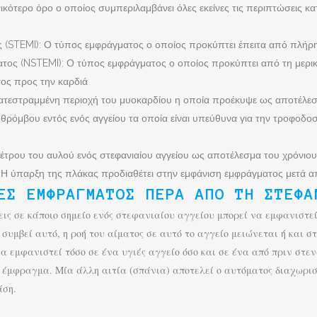
νικότερο όρο ο οποίος συμπεριλαμβάνει όλες εκείνες τις περιπτώσεις κα
(STEMI): Ο τύπος εμφράγματος ο οποίος προκύπτει έπειτα από πλήρη
ος (NSTEMI): Ο τύπος εμφράγματος ο οποίος προκύπτει από τη μερικ
ος προς την καρδιά
ατεστραμμένη περιοχή του μυοκαρδίου η οποία προέκυψε ως αποτέλεσ
ρόμβου εντός ενός αγγείου τα οποία είναι υπεύθυνα για την τροφοδοσί
αμέτρου του αυλού ενός στεφανιαίου αγγείου ως αποτέλεσμα του χρόνι
Η ύπαρξη της πλάκας προδιαθέτει στην εμφάνιση εμφράγματος μετά α
ΕΣ ΕΜΦΡΆΓΜΑΤΟΣ ΠΈΡΑ ΑΠΌ ΤΗ ΣΤΕΦΑ
εις σε κάποιο σημείο ενός στεφανιαίου αγγείου μπορεί να εμφανιστε
συμβεί αυτό, η ροή του αίματος σε αυτό το αγγείο μειώνεται ή και σ
α εμφανιστεί τόσο σε ένα υγιές αγγείο όσο και σε ένα από πριν στ
 έμφραγμα. Μία άλλη αιτία (σπάνια) αποτελεί ο αυτόματος διαχωρισ
άση.