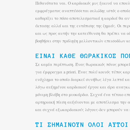
Πιθανότατα ναι. Ο καρδιακός μυς ξεκινά να επουλ
εμφράγματος αναπτύσσεται ουλώδης ιστός ο οποίος
καθορίζει το πόσο αποτελεσματικά η καρδιά θα αν
έκτασης αλλά και της εντόπισης της ζημιάς. Οι 
και ως προς αυτήν την κατεύθυνση θα πρέπει να 
βοηθήσει στην πρόληψη μελλοντικών επεισοδίων κα
ΕΊΝΑΙ ΚΆΘΕ ΘΩΡΑΚΙΚΌΣ ΠΌ
Σε καμία περίπτωση. Ένας θωρακικός πόνος μπορεί
για έμφραγμα a priori. Ένας πολύ κοινός τύπος κ
ενόχλημα το οποίο διαρκεί συνήθως λίγα λεπτά κα
λόγω αυξημένου καρδιακού έργου και άρα αναγκών
μόνιμη βλάβη στο μυοκάρδιο. Συχνά ένα τέτοιο επ
αρτηριακή πίεση αυξάνονται με αποτέλεσμα την αύ
και συχνά εξωκαρδιακούς λόγους-δεν μπορούν να
ΤΙ ΣΗΜΑΊΝΟΥΝ ΌΛΟΙ ΑΥΤΟΊ