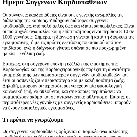
Ημέρα Συγγενών Καρδιοπάθειων
Οι συγγενείς καρδιοπάθειες είναι οι εκ γενετής ανωμαλίες της
διάπλασης της καρδιάς. Υπάρχουν διάφορες συγγενείς
καρδιοπάθειες, από πολύ απλές έως και ιδιαίτερα περίπλοκες. Είναι
οι πιο συχνές ανωμαλίες και η επίπτωσή τους είναι περίπου 8-10 σε
1000 γεννήσεις. Σήμερα, η διάγνωση γίνεται ή κατά τη διάρκεια της
εγκυμοσύνης, ή με τις πρώτες εξετάσεις του παιδιού από τον
παιδίατρο, ενώ η διάγνωση γίνεται σπάνια σε πιο προχωρημένη
ηλικία – ενήλικη ζωή.
Ευτυχώς, στη σύγχρονη εποχή η εξέλιξη της επιστήμης της
Καρδιολογίας και της Καρδιοχειρουργικής παρέχει τη δυνατότητα
αντιμετώπισης των περισσοτέρων συγγενών καρδιοπαθειών και
έτσι οι ασθενείς ζουν περισσότερο και με καλή ποιότητα ζωής.
Δηλαδή, μπορούν οι περισσότεροι να έχουν μία φυσιολογική
κοινωνική ζωή, να αθλούνται, και σε κάποιες περιπτώσεις να
συμμετέχουν ακόμα και σε ανταγωνιστικό αθλητισμό. Επίσης, οι
περισσότερες νέες γυναίκες με συγγενείς καρδιοπάθειες μπορούν
να έχουν φυσιολογικές εγκυμοσύνες.
Τι πρέπει να γνωρίζουμε
Ως συγγενείς καρδιοπάθειες ορίζονται οι δομικές ανωμαλίες της
καρδιάς ή των μεγάλων αγγείων κατά τη γέννηση και είναι οι