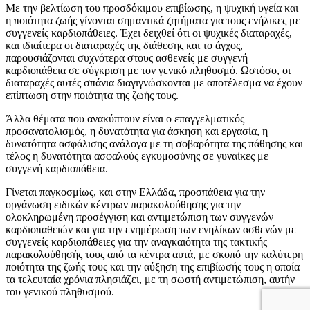
Με την βελτίωση του προσδόκιμου επιβίωσης, η ψυχική υγεία και
η ποιότητα ζωής γίνονται σημαντικά ζητήματα για τους ενήλικες με
συγγενείς καρδιοπάθειες. Έχει δειχθεί ότι οι ψυχικές διαταραχές,
και ιδιαίτερα οι διαταραχές της διάθεσης και το άγχος,
παρουσιάζονται συχνότερα στους ασθενείς με συγγενή
καρδιοπάθεια σε σύγκριση με τον γενικό πληθυσμό. Ωστόσο, οι
διαταραχές αυτές σπάνια διαγιγνώσκονται με αποτέλεσμα να έχουν
επίπτωση στην ποιότητα της ζωής τους.
Άλλα θέματα που ανακύπτουν είναι ο επαγγελματικός
προσανατολισμός, η δυνατότητα για άσκηση και εργασία, η
δυνατότητα ασφάλισης ανάλογα με τη σοβαρότητα της πάθησης και
τέλος η δυνατότητα ασφαλούς εγκυμοσύνης σε γυναίκες με
συγγενή καρδιοπάθεια.
Γίνεται παγκοσμίως, και στην Ελλάδα, προσπάθεια για την
οργάνωση ειδικών κέντρων παρακολούθησης για την
ολοκληρωμένη προσέγγιση και αντιμετώπιση των συγγενών
καρδιοπαθειών και για την ενημέρωση των ενηλίκων ασθενών με
συγγενείς καρδιοπάθειες για την αναγκαιότητα της τακτικής
παρακολούθησής τους από τα κέντρα αυτά, με σκοπό την καλύτερη
ποιότητα της ζωής τους και την αύξηση της επιβίωσής τους η οποία
τα τελευταία χρόνια πλησιάζει, με τη σωστή αντιμετώπιση, αυτήν
του γενικού πληθυσμού.