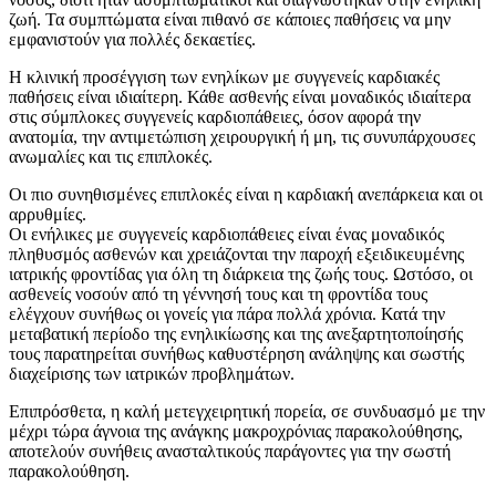
ζωή. Τα συμπτώματα είναι πιθανό σε κάποιες παθήσεις να μην
εμφανιστούν για πολλές δεκαετίες.
Η κλινική προσέγγιση των ενηλίκων με συγγενείς καρδιακές
παθήσεις είναι ιδιαίτερη. Κάθε ασθενής είναι μοναδικός ιδιαίτερα
στις σύμπλοκες συγγενείς καρδιοπάθειες, όσον αφορά την
ανατομία, την αντιμετώπιση χειρουργική ή μη, τις συνυπάρχουσες
ανωμαλίες και τις επιπλοκές.
Οι πιο συνηθισμένες επιπλοκές είναι η καρδιακή ανεπάρκεια και οι
αρρυθμίες.
Οι ενήλικες με συγγενείς καρδιοπάθειες είναι ένας μοναδικός
πληθυσμός ασθενών και χρειάζονται την παροχή εξειδικευμένης
ιατρικής φροντίδας για όλη τη διάρκεια της ζωής τους. Ωστόσο, οι
ασθενείς νοσούν από τη γέννησή τους και τη φροντίδα τους
ελέγχουν συνήθως οι γονείς για πάρα πολλά χρόνια. Κατά την
μεταβατική περίοδο της ενηλικίωσης και της ανεξαρτητοποίησής
τους παρατηρείται συνήθως καθυστέρηση ανάληψης και σωστής
διαχείρισης των ιατρικών προβλημάτων.
Επιπρόσθετα, η καλή μετεγχειρητική πορεία, σε συνδυασμό με την
μέχρι τώρα άγνοια της ανάγκης μακροχρόνιας παρακολούθησης,
αποτελούν συνήθεις ανασταλτικούς παράγοντες για την σωστή
παρακολούθηση.