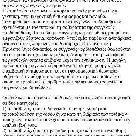
συχνότερες συγγενείς ανωμαλίες.
Η αιτιολογία των συγγενών καρδιοπαθειών μπορεί να είναι
γενετική, περιβαλλοντική ή συνδυασμός και των δύο.
Τα σημεία και τα συμπτώματα των συγγενών καρδιοπαθειών
σχετίζονται με τον τύπο και τη σοβαρότητα της συγγενούς
καρδιοπάθειας. Τα παιδιά με συγγενείς καρδιοπάθειες μπορεί να
εμφανίζουν δύσπνοια, κυάνωση, λιποθυμία, καρδιακή ανεπάρκεια,
αναπνευστικές λοιμώξεις και διαταραχές στην ανάπτυξη.
Πριν από λίγες δεκαετίες, οι συγγενείς καρδιοπάθειες θεωρούνταν
ότι αφορούσαν την παιδική ηλικία, δεδομένου ότι η πλειοψηφία
των ασθενών σπάνια επιβίωνε μέχρι την ενηλικίωση. Η μεγάλη
πρόοδος στη διαγνωστική προσέγγιση, στην χειρουργική και
επεμβατική αντιμετώπιση, και στη φαρμακευτική θεραπεία,
οδήγησε στην αύξηση του αριθμού των ενήλικων ασθενών οι
οποίοι υπερβαίνουν σε αριθμό τους παιδιατρικούς ασθενείς με
συγγενείς καρδιοπάθειες.
Οι ενήλικες με συγγενείς καρδιακές παθήσεις εντάσσονται γενικά
σε δύο κατηγορίες:
1) σε ασθενείς, όπου η διάγνωση, η αντιμετώπιση και
παρακολούθηση της νόσου έγινε κατά τη διάρκεια των παιδικών
τους χρόνων και στη συνέχεια απαιτούν παρακολούθηση κατά την
ενήλικη ζωή τους.
2) σε ασθενείς, όπου στην παιδική τους ηλικία δεν διεγνώσθη η
νόσος, διότι ήταν ασυμπτωματικοί και διαγνώστηκαν στην ενήλικη