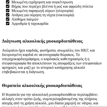
Μειωμένη εγρήγορση και συγκέντρωση
Βήχας που περιέχει βλέννα ή ροζ και αφρώδη πτύελα
Μειωμένη παραγωγή ούρων (ολιγουρία)
Ανάγκη για ούρηση τη νύχτα (νυκτουρία)
Αίσθημα παλμών
Αρρυθμία ή ταχυκαρδία
Διάγνωση αλκοολικής μυοκαρδιοπάθειας
Ανώμαλοι ήχοι καρδιάς, φυσήματα, ανωμαλίες του ΗΚΓ, και
διευρυσμένη καρδιά σε ακτινογραφία θώρακος. Το
υπερηχοκαρδιογράφημα, ο καρδιακός καθετηριασμός ή η
στεφανογριαφία θα αποκλείσουν τις αποφράξεις των στεφανιαίων
αρτηριών, και μαζί με το ιστορικό κατάχρησης αλκοόλ
επιβεβαιώνεται η διάγνωση.
Θεραπεία αλκοολικής μυοκαρδιοπάθειας
Η θεραπεία για την αλκοολική μυοκαρδιοπάθεια περιλαμβάνει
αλλαγές στον τρόπο ζωής, συμπεριλαμβανομένης της πλήρους
αποχής από τη χρήση αλκοόλ, μια δίαιτα χαμηλή σε νάτριο, και